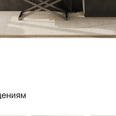
щениям